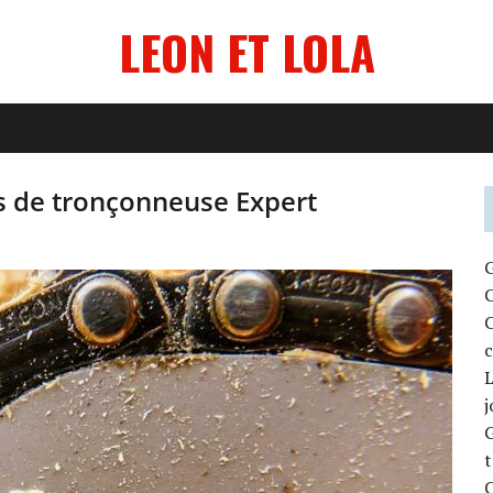
LEON ET LOLA
 de tronçonneuse Expert
G
C
C
c
L
j
G
t
C