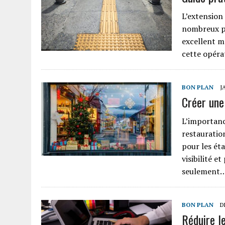
L’extension
nombreux pr
excellent mo
cette opéra
BON PLAN
J
Créer une
L’importanc
restauratio
pour les ét
visibilité e
seulement
BON PLAN
D
Réduire l