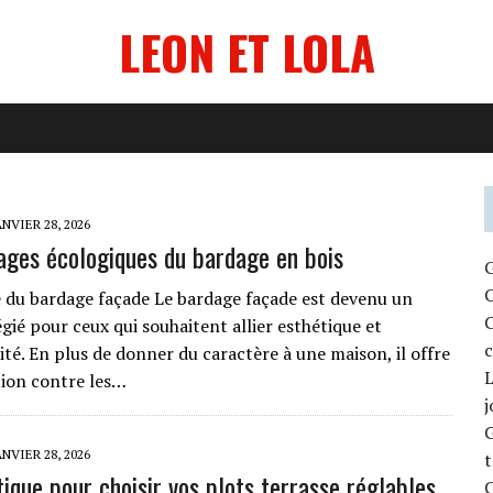
LEON ET LOLA
ANVIER 28, 2026
ages écologiques du bardage en bois
G
C
du bardage façade Le bardage façade est devenu un
C
égié pour ceux qui souhaitent allier esthétique et
c
ité. En plus de donner du caractère à une maison, il offre
L
ion contre les…
j
G
ANVIER 28, 2026
t
tique pour choisir vos plots terrasse réglables
C