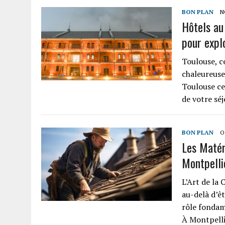
BON PLAN
N
Hôtels au 
pour explo
Toulouse, ce
chaleureuse,
Toulouse ce
de votre sé
BON PLAN
O
Les Matér
Montpelli
L’Art de la
au-delà d’ê
rôle fondame
À Montpelli