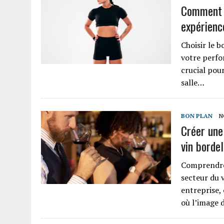
Comment l
expérienc
Choisir le 
votre perfo
crucial pou
salle…
BON PLAN
N
Créer une 
vin bordel
Comprendre
secteur du 
entreprise, 
où l’image 