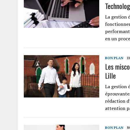
Technolog
La gestion 
fonctionnem
performant 
en un proces
BON PLAN
D
Les misco
Lille
La gestion d
éprouvante.
rédaction d
attention p
BON PLAN
N