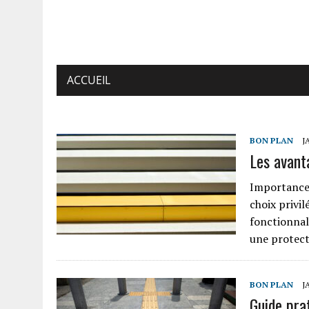
ACCUEIL
BON PLAN
J
Les avant
Importance 
choix privil
fonctionnal
une protect
BON PLAN
J
Guide pra