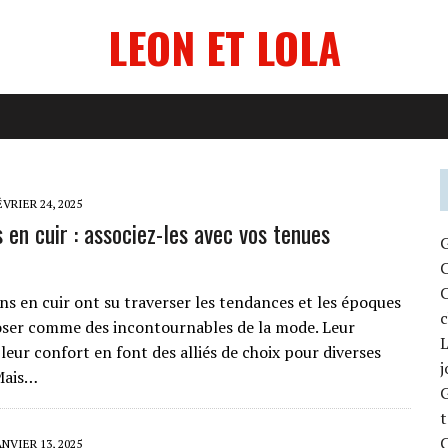
LEON ET LOLA
ÉVRIER 24, 2025
 en cuir : associez-les avec vos tenues
G
C
C
ns en cuir ont su traverser les tendances et les époques
c
ser comme des incontournables de la mode. Leur
L
leur confort en font des alliés de choix pour diverses
j
Mais…
G
t
C
ANVIER 13, 2025