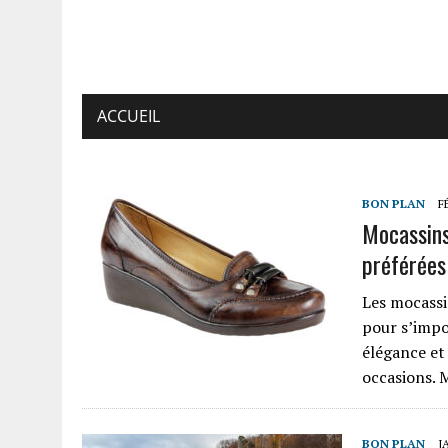
ACCUEIL
BON PLAN
F
Mocassins
préférées
Les mocassi
pour s’impo
élégance et 
occasions. 
BON PLAN
J