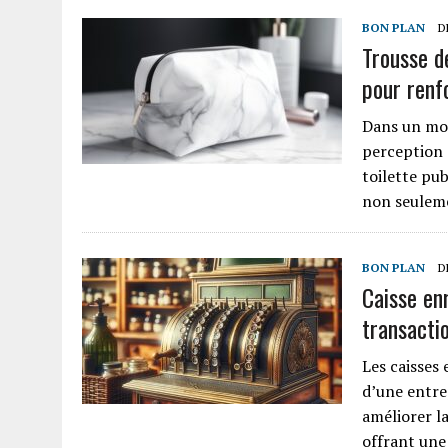
BON PLAN
D
Trousse de
pour renf
Dans un mon
perception 
toilette pu
non seulem
BON PLAN
D
Caisse en
transactio
Les caisses 
d’une entrep
améliorer la
offrant une