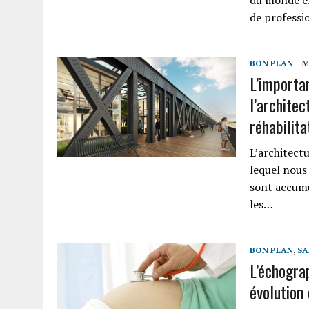
du monde en
de profess
BON PLAN
M
L’importa
l’architec
réhabilita
L’architect
lequel nous 
sont accumu
les…
BON PLAN
,
SA
L’échogra
évolution