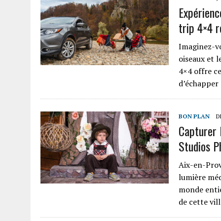
Expérienc
trip 4×4 r
Imaginez-vo
oiseaux et 
4×4 offre c
d’échapper 
BON PLAN
D
Capturer 
Studios P
Aix-en-Prov
lumière méd
monde entie
de cette vi