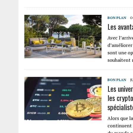
BON PLAN
O
Les avant
Avec l’arri
d’améliorer
sont une op
souhaitent
BON PLAN
J
Les univer
les crypt
spécialist
Alors que l
continuent 