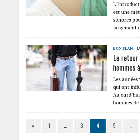
I. Introduc
est une mét
sonores pou
largement u
BON PLAN
J
Le retour
hommes à
Les années
qui ont inf
Aujourd’hui
hommes de s
«
1
…
3
4
5
…