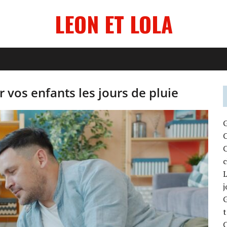
LEON ET LOLA
r vos enfants les jours de pluie
G
C
C
c
L
j
G
t
C