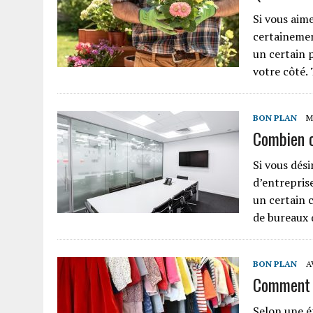
Si vous aime
certainemen
un certain 
votre côté.
BON PLAN
M
Combien c
Si vous dés
d’entrepris
un certain 
de bureaux 
BON PLAN
A
Comment p
Selon une é