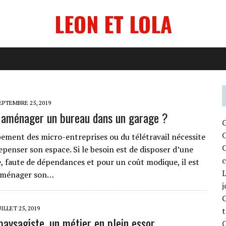
LEON ET LOLA
EPTEMBRE 25, 2019
aménager un bureau dans un garage ?
G
C
ement des micro-entreprises ou du télétravail nécessite
C
epenser son espace. Si le besoin est de disposer d’une
c
e, faute de dépendances et pour un coût modique, il est
L
’aménager son…
j
G
UILLET 25, 2019
t
 paysagiste, un métier en plein essor
C