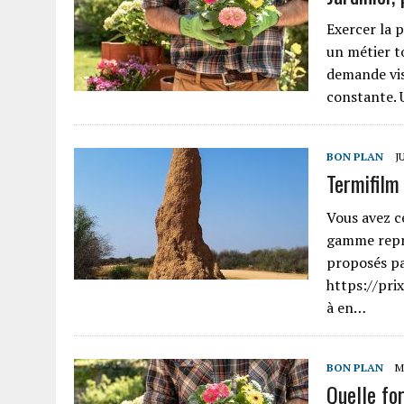
Exercer la p
un métier to
demande vis
constante.
BON PLAN
J
Termifilm 
Vous avez c
gamme repré
proposés pa
https://prix
à en…
BON PLAN
M
Quelle for