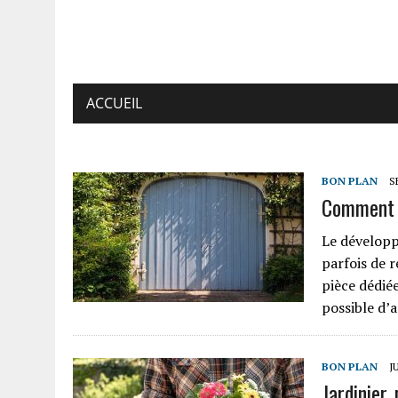
ACCUEIL
BON PLAN
S
Comment 
Le développ
parfois de r
pièce dédié
possible d
BON PLAN
J
Jardinier,